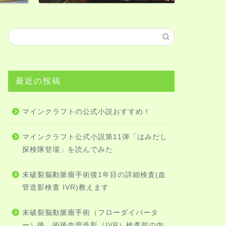
最近の投稿
マインクラフトの公式小説おすすめ！
マインクラフト公式小説第11弾「はみだし
探検隊登場」を読んでみた
未破裂脳動脈瘤手術後1年目の詳細検査(血
管造影検査 IVR)教えます
未破裂脳動脈瘤手術（フローダイバータ
ー）後、術後血管造影（IVR）検査前の内