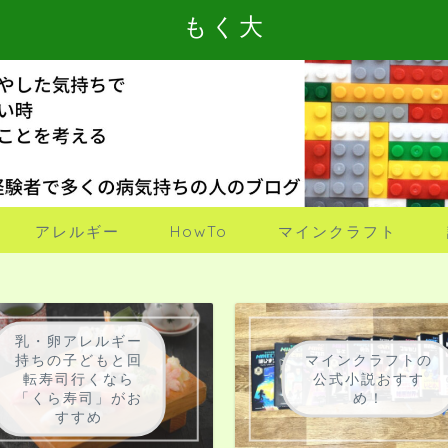
もく大
アレルギー
HowTo
マインクラフト
乳・卵アレルギー
持ちの子どもと回
マインクラフトの
転寿司行くなら
公式小説おすす
「くら寿司」がお
め！
すすめ