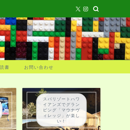
読書
お問い合わせ
スパリゾートハワ
イアンズでグラン
ピング「マウナヴ
ィレッジ」が楽し
い！