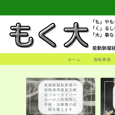
ホーム
脳動脈瘤
未破裂脳動脈瘤の
保険適用最新治療
法フローダイバー
ターの入院期間と
手術・治療費の総
額を教えます