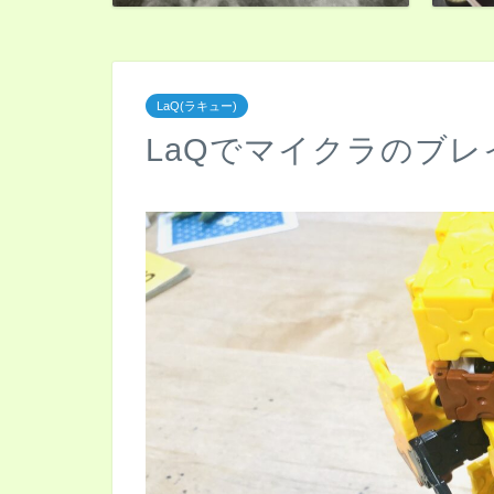
LaQ(ラキュー)
LaQでマイクラのブ