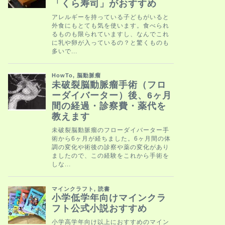
い方」がおす
脳動脈瘤発見後、色々
きる意味や自分は後何
で、そう思っていまし 
HowTo
未破裂脳動脈
ー）後、6ヶ
教えます
未破裂脳動脈瘤のフロ
た。6ヶ月間の体調の
で、この経験をこれか 
HowTo
未破裂脳動脈
脳外科漫画「
2022年6月2日に未