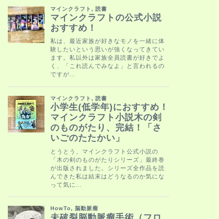
HowTo
脳動脈瘤手術
ておすすめ「
脳動脈瘤を手術するま
1ヶ月ぐらい何もする
手術をした …
HowTo
脳動脈瘤で落
向きに生きる
おすすめ
脳動脈瘤を前向きに捉
本当にごく最近です。
由ができてしまうと …