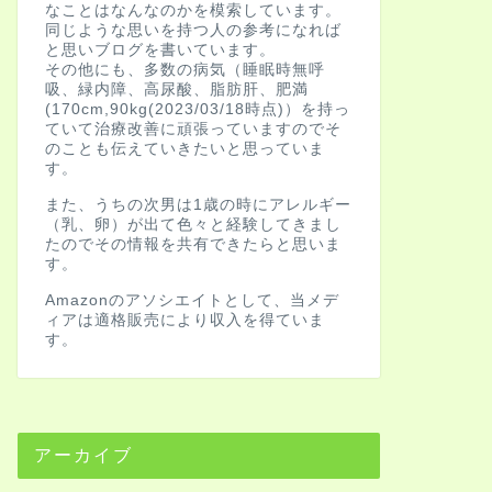
なことはなんなのかを模索しています。
同じような思いを持つ人の参考になれば
と思いブログを書いています。
その他にも、多数の病気（睡眠時無呼
HowTo
未破裂脳動脈
吸、緑内障、高尿酸、脂肪肝、肥満
(170cm,90kg(2023/03/18時点)）を持っ
ーダイバータ
ていて治療改善に頑張っていますのでそ
るまでを教えま
のことも伝えていきたいと思っていま
す。
未破裂動脈瘤の保険適
イバーター手術前の準
また、うちの次男は1歳の時にアレルギー
紹介します。 …
（乳、卵）が出て色々と経験してきまし
たのでその情報を共有できたらと思いま
す。
HowTo
未破裂脳動脈
Amazonのアソシエイトとして、当メデ
ィアは適格販売により収入を得ていま
ーダイバータ
す。
るまでを教えま
未破裂動脈瘤の保険適
イバーター手術前の準
紹介します。 …
アーカイブ