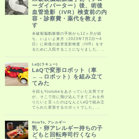
HowTo
やりたいこと
者がおすすめ
いことの見つ
脳動脈瘤がわかってか
事なのかを毎日のよう
かがわからず、毎日 …
脳動脈瘤
脳動脈瘤経験
になった「君
脳動脈瘤があると分か
も悩みました。そして
思いました。 …
脳動脈瘤
脳動脈瘤経験