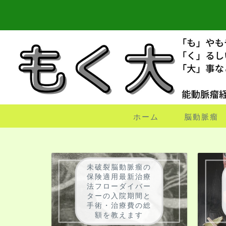
ホーム
脳動脈瘤
未破裂脳動脈瘤の
保険適用最新治療
法フローダイバー
ターの入院期間と
手術・治療費の総
額を教えます