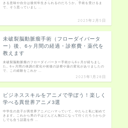
きる意味や自分は後何年生きられるのだろうか。手術を受けるま
で、そう思っていまし …
2023年2月5日
未破裂脳動脈瘤手術（フローダイバータ
ー）後、6ヶ月間の経過・診察費・薬代を
教えます
未破裂脳動脈瘤のフローダイバーター手術から6ヶ月が経ちまし
た。6ヶ月間の体調の変化や術後の診察や薬の変化がありましたの
で、この経験をこれか …
2023年1月28日
ビジネススキルをアニメで学ぼう！楽しく
学べる異世界アニメ3選
中学生の息子が異世界アニメにハマっていて、やたらと私に勧めて
きます。これから男の子はどんどん無口になって行くだろうから少
しでも合う話題を作 …