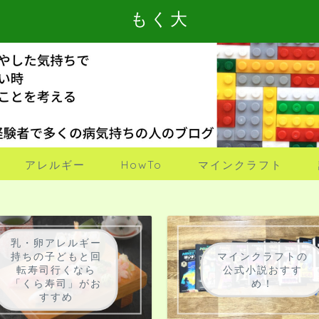
もく大
アレルギー
HowTo
マインクラフト
乳・卵アレルギー
持ちの子どもと回
マインクラフトの
転寿司行くなら
公式小説おすす
「くら寿司」がお
め！
すすめ