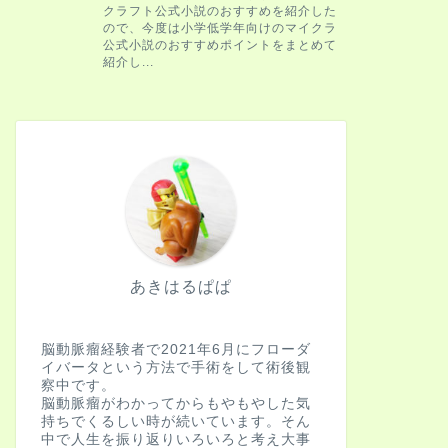
軽い気持ちで人間ドッ
した。見つかっ …
脳動脈瘤
観る将初心者
が生きる意味
私は、脳動脈瘤になり
何なのだろうと考え続
方々をフォロー …
あきはるぱぱ
HowTo
未破裂能動脈
脳動脈瘤経験者で2021年6月にフローダ
影検査（アン
イバータという方法で手術をして術後観
を教えます
察中です。
脳動脈瘤がわかってからもやもやした気
何かのきっかけで、脳
持ちでくるしい時が続いています。そん
は、脳ドックで見つか
中で人生を振り返りいろいろと考え大事
考えないのです …