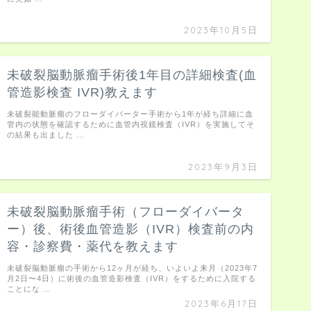
2023年10月5日
未破裂脳動脈瘤手術後1年目の詳細検査(血
管造影検査 IVR)教えます
未破裂能動脈瘤のフローダイバーター手術から1年が経ち詳細に血
管内の状態を確認するために血管内視鏡検査（IVR）を実施してそ
の結果も出ました …
2023年9月3日
未破裂脳動脈瘤手術（フローダイバータ
ー）後、術後血管造影（IVR）検査前の内
容・診察費・薬代を教えます
未破裂脳動脈瘤の手術から12ヶ月が経ち、いよいよ来月（2023年7
月2日〜4日）に術後の血管造影検査（IVR）をするために入院する
ことにな …
2023年6月17日