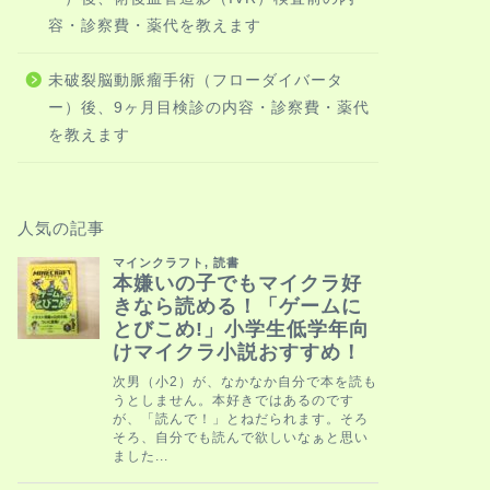
月2日〜4日）に術後の
容・診察費・薬代を教えます
ことにな …
未破裂脳動脈瘤手術（フローダイバータ
ー）後、9ヶ月目検診の内容・診察費・薬代
HowTo
未破裂脳動脈
を教えます
ー）後、9ヶ
代を教えます
未破裂脳動脈瘤の手術
スでMRIを受け、診察
人気の記事
診の内 …
HowTo
脳動脈瘤で不
び太」という
今回紹介する本は、ド
という本です。この本
伸びたそうで、改め …