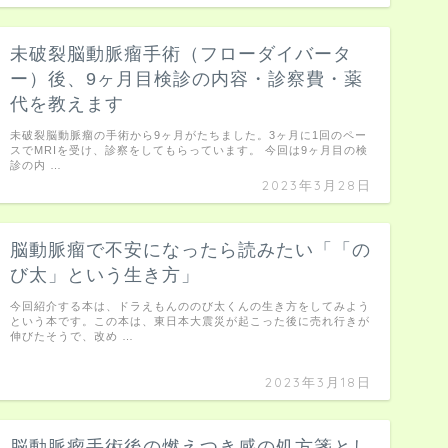
未破裂脳動脈瘤手術（フローダイバータ
ー）後、9ヶ月目検診の内容・診察費・薬
代を教えます
未破裂脳動脈瘤の手術から9ヶ月がたちました。3ヶ月に1回のペー
スでMRIを受け、診察をしてもらっています。 今回は9ヶ月目の検
診の内 …
2023年3月28日
脳動脈瘤で不安になったら読みたい「「の
び太」という生き方」
今回紹介する本は、ドラえもんののび太くんの生き方をしてみよう
という本です。この本は、東日本大震災が起こった後に売れ行きが
伸びたそうで、改め …
2023年3月18日
脳動脈瘤手術後の燃えつき感の処方箋とし