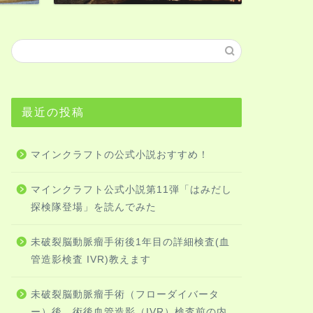
HowTo
最近の投稿
未破裂脳動脈瘤
管造影検査 IV
未破裂能動脈瘤のフロ
マインクラフトの公式小説おすすめ！
管内の状態を確認する
の結果も出ました …
マインクラフト公式小説第11弾「はみだし
探検隊登場」を読んでみた
未破裂脳動脈瘤手術後1年目の詳細検査(血
HowTo
未破裂脳動脈
管造影検査 IVR)教えます
ー）後、術後血
容・診察費・
未破裂脳動脈瘤手術（フローダイバータ
未破裂脳動脈瘤の手術か
ー）後、術後血管造影（IVR）検査前の内