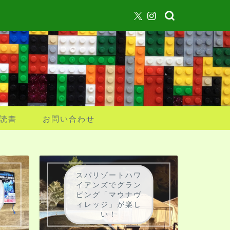
読書
お問い合わせ
スパリゾートハワ
イアンズでグラン
ピング「マウナヴ
ィレッジ」が楽し
い！