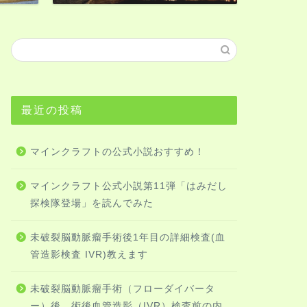
最近の投稿
マインクラフトの公式小説おすすめ！
マインクラフト公式小説第11弾「はみだし
探検隊登場」を読んでみた
未破裂脳動脈瘤手術後1年目の詳細検査(血
管造影検査 IVR)教えます
未破裂脳動脈瘤手術（フローダイバータ
ー）後、術後血管造影（IVR）検査前の内