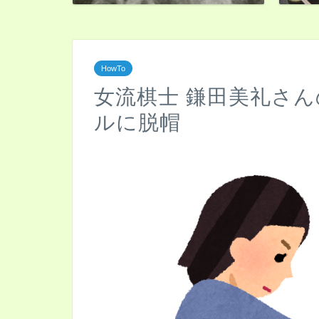
HowTo
女流棋士 鎌田美礼さ
ルに脱帽