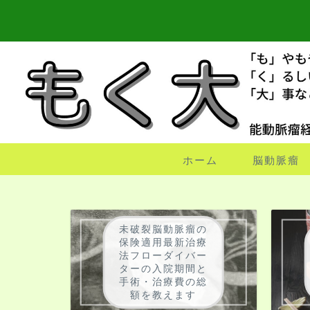
ホーム
脳動脈瘤
未破裂脳動脈瘤の
保険適用最新治療
法フローダイバー
ターの入院期間と
手術・治療費の総
額を教えます