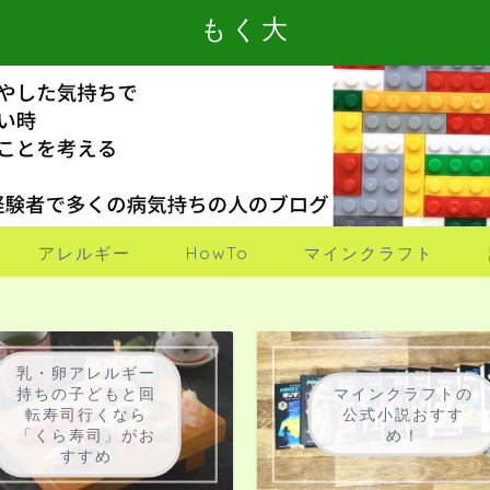
もく大
アレルギー
HowTo
マインクラフト
乳・卵アレルギー
持ちの子どもと回
マインクラフトの
転寿司行くなら
公式小説おすす
「くら寿司」がお
め！
すすめ