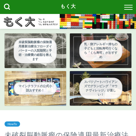
もく大
未破裂脳動脈瘤の保険適
乳・卵アレルギー持ちの
用最新治療法フローダイ
子どもと回転寿司行くな
バーターの入院期間と手
ら「くら寿司」がおすす
術・治療費の総額を教え
め
ます
スパリゾートハワイアン
マインクラフトの公式小
ズでグランピング「マウ
説おすすめ！
ナヴィレッジ」が楽し
い！
HowTo
未破裂脳動脈瘤の保険適用最新治療法