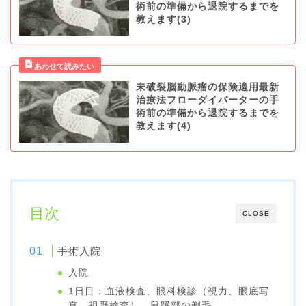
術前の準備から退院するまでを
教えます(3)
未破裂脳動脈瘤の保険適用最新
治療法フローダイバーターの手
術前の準備から退院するまでを
教えます(4)
目次
CLOSE
手術入院
入院
1日目：血液検査、眼科検診（視力、眼底写
真、視野検査）、鼠蹊部の剃毛