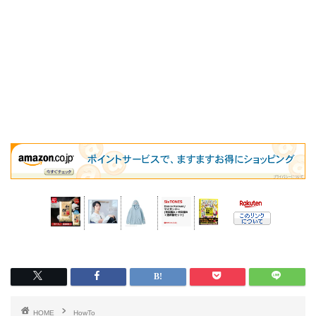
HOME
HowTo