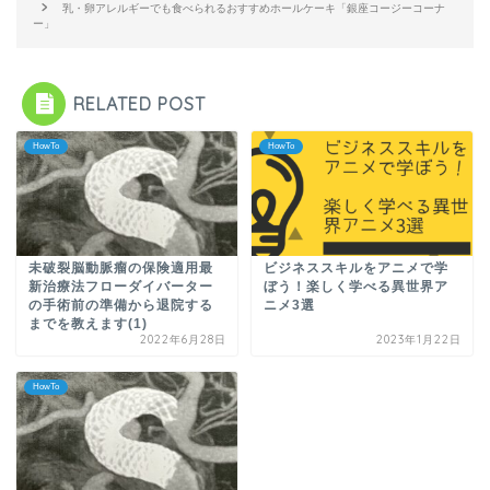
乳・卵アレルギーでも食べられるおすすめホールケーキ「銀座コージーコーナ
ー」
RELATED POST
HowTo
HowTo
未破裂脳動脈瘤の保険適用最
ビジネススキルをアニメで学
新治療法フローダイバーター
ぼう！楽しく学べる異世界ア
の手術前の準備から退院する
ニメ3選
までを教えます(1)
2022年6月28日
2023年1月22日
HowTo