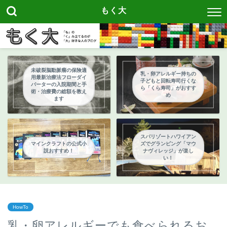
もく大
未破裂脳動脈瘤の保険適
乳・卵アレルギー持ちの
用最新治療法フローダイ
子どもと回転寿司行くな
バーターの入院期間と手
ら「くら寿司」がおすす
術・治療費の総額を教え
め
ます
スパリゾートハワイアン
マインクラフトの公式小
ズでグランピング「マウ
説おすすめ！
ナヴィレッジ」が楽し
い！
HowTo
乳・卵アレルギーでも食べられるお