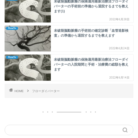
未破裂脳動脈瘤の保険適用最新治療法フローダイ
バーターの手術前の準備から退院するまでを教え
ます(1)
2022年6月28日
HowTo
未破裂脳動脈瘤の手術前の確定診断「血管造影検
査」の準備から退院するまでを教えます
2022年6月24日
HowTo
未破裂脳動脈瘤の保険適用最新治療法フローダイ
バーターの入院期間と手術・治療費の総額を教え
ます
2022年6月14日
HOME
フローダイバーター