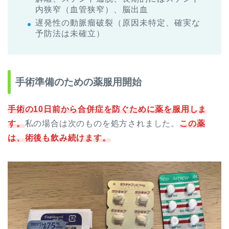
内狭窄（血管狭窄）、脳出血
遅発性の動脈瘤破裂（原因未特定、確実な
予防法は未確立）
手術準備のための薬服用開始
手術の10日前から合併症を防ぐために薬を服用しま
す。
私の場合は次のものを処方されました。
この薬
は、術後も飲み続けます。