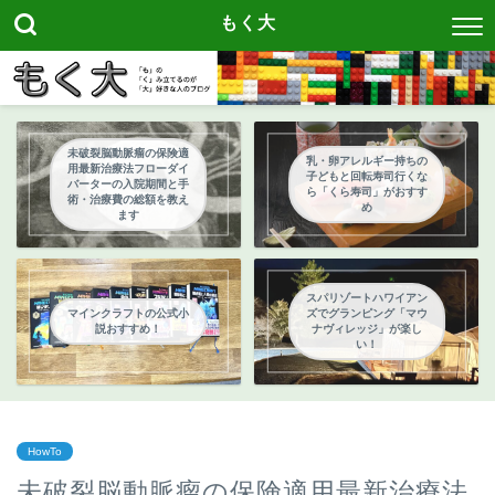
もく大
未破裂脳動脈瘤の保険適
乳・卵アレルギー持ちの
用最新治療法フローダイ
子どもと回転寿司行くな
バーターの入院期間と手
ら「くら寿司」がおすす
術・治療費の総額を教え
め
ます
スパリゾートハワイアン
マインクラフトの公式小
ズでグランピング「マウ
説おすすめ！
ナヴィレッジ」が楽し
い！
HowTo
未破裂脳動脈瘤の保険適用最新治療法