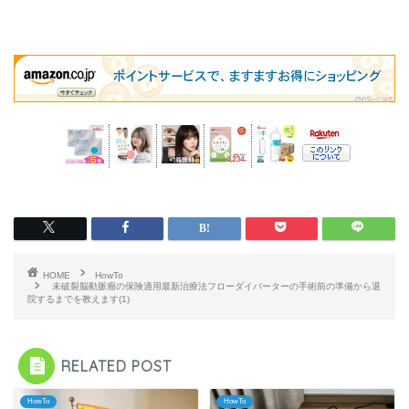
HOME
HowTo
未破裂脳動脈瘤の保険適用最新治療法フローダイバーターの手術前の準備から退
院するまでを教えます(1)
RELATED POST
HowTo
HowTo