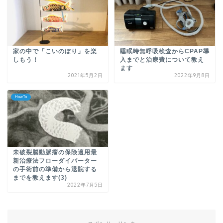
家の中で「こいのぼり」を楽
睡眠時無呼吸検査からCPAP導
しもう！
入までと治療費について教え
ます
2021年5月2日
2022年9月8日
HowTo
未破裂脳動脈瘤の保険適用最
新治療法フローダイバーター
の手術前の準備から退院する
までを教えます(3)
2022年7月5日